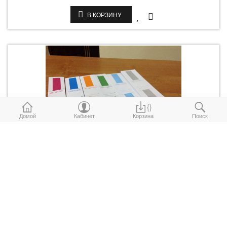
В КОРЗИНУ
{}
Домой
Кабинет
Корзина
Поиск
Денежные бандероли номинал "500 тенге"
Денежные бандероли номинал "500 тенге"
5
тг.